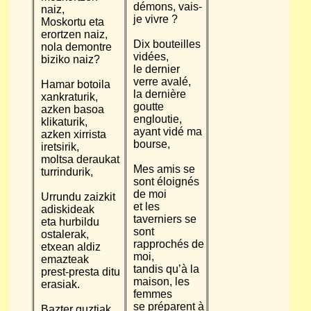
démons, vais-
naiz,
je vivre ?
Moskortu eta
erortzen naiz,
Dix bouteilles
nola demontre
vidées,
biziko naiz?
le dernier
verre avalé,
Hamar botoila
la dernière
xankraturik,
goutte
azken basoa
engloutie,
klikaturik,
ayant vidé ma
azken xirrista
bourse,
iretsirik,
moltsa deraukat
Mes amis se
turrindurik,
sont éloignés
de moi
Urrundu zaizkit
et les
adiskideak
taverniers se
eta hurbildu
sont
ostalerak,
rapprochés de
etxean aldiz
moi,
emazteak
tandis qu’à la
prest-presta ditu
maison, les
erasiak.
femmes
se préparent à
Bazter guztiak