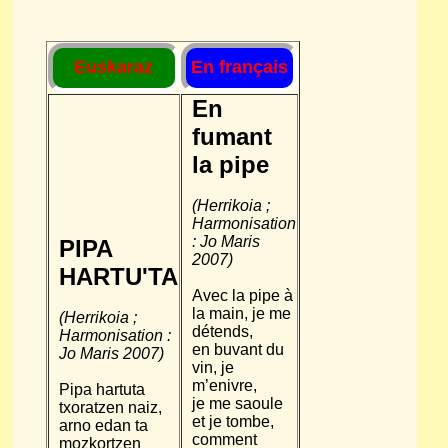
Euskaraz
En français
En
fumant
la pipe
(Herrikoia ;
Harmonisation
: Jo Maris
PIPA
2007)
HARTU'TA
Avec la pipe à
la main, je me
(Herrikoia ;
détends,
Harmonisation :
en buvant du
Jo Maris 2007)
vin, je
m’enivre,
Pipa hartuta
je me saoule
txoratzen naiz,
et je tombe,
arno edan ta
comment
mozkortzen