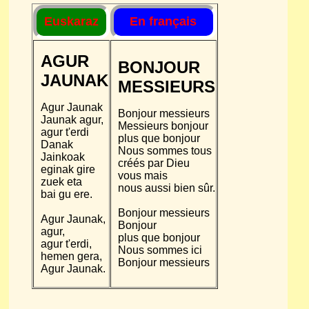
Euskaraz
En français
AGUR
BONJOUR
JAUNAK
MESSIEURS
Agur Jaunak
Bonjour messieurs
Jaunak agur,
Messieurs bonjour
agur t'erdi
plus que bonjour
Danak
Nous sommes tous
Jainkoak
créés par Dieu
eginak gire
vous mais
zuek eta
nous aussi bien sûr.
bai gu ere.
Bonjour messieurs
Agur Jaunak,
Bonjour
agur,
plus que bonjour
agur t'erdi,
Nous sommes ici
hemen gera,
Bonjour messieurs
Agur Jaunak.