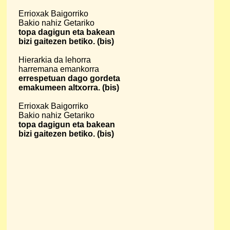
Errioxak Baigorriko
Bakio nahiz Getariko
topa dagigun eta bakean
bizi gaitezen betiko. (bis)
Hierarkia da lehorra
harremana emankorra
errespetuan dago gordeta
emakumeen altxorra. (bis)
Errioxak Baigorriko
Bakio nahiz Getariko
topa dagigun eta bakean
bizi gaitezen betiko. (bis)