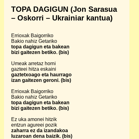
TOPA DAGIGUN (Jon Sarasua
– Oskorri – Ukrainiar kantua)
Errioxak Baigorriko
Bakio nahiz Getariko
topa dagigun eta bakean
bizi gaitezen betiko. (bis)
Umeak arretaz horni
gazteei hitza eskaini
gaztetxoago eta haurrago
izan gaitezen geroni. (bis)
Errioxak Baigorriko
Bakio nahiz Getariko
topa dagigun eta bakean
bizi gaitezen betiko. (bis)
Ez uka amonei hitzik
entzun agureei pozik
zaharra ez da izandakoa
luzaroan dena baizik. (bis)