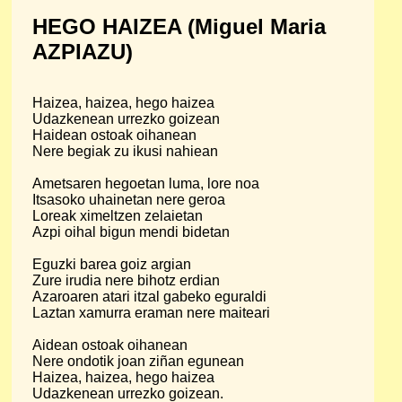
HEGO HAIZEA (Miguel Maria
AZPIAZU)
Haizea, haizea, hego haizea
Udazkenean urrezko goizean
Haidean ostoak oihanean
Nere begiak zu ikusi nahiean
Ametsaren hegoetan luma, lore noa
Itsasoko uhainetan nere geroa
Loreak ximeltzen zelaietan
Azpi oihal bigun mendi bidetan
Eguzki barea goiz argian
Zure irudia nere bihotz erdian
Azaroaren atari itzal gabeko eguraldi
Laztan xamurra eraman nere maiteari
Aidean ostoak oihanean
Nere ondotik joan ziñan egunean
Haizea, haizea, hego haizea
Udazkenean urrezko goizean.