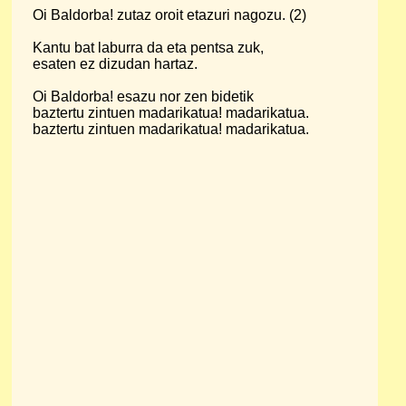
Oi Baldorba! zutaz oroit etazuri nagozu. (2)
Kantu bat laburra da eta pentsa zuk,
esaten ez dizudan hartaz.
Oi Baldorba! esazu nor zen bidetik
baztertu zintuen madarikatua! madarikatua.
baztertu zintuen madarikatua! madarikatua.