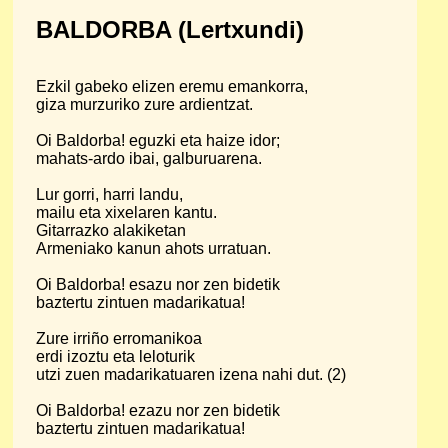
BALDORBA (Lertxundi)
Ezkil gabeko elizen eremu emankorra,
giza murzuriko zure ardientzat.
Oi Baldorba! eguzki eta haize idor;
mahats-ardo ibai, galburuarena.
Lur gorri, harri landu,
mailu eta xixelaren kantu.
Gitarrazko alakiketan
Armeniako kanun ahots urratuan.
Oi Baldorba! esazu nor zen bidetik
baztertu zintuen madarikatua!
Zure irriño erromanikoa
erdi izoztu eta leloturik
utzi zuen madarikatuaren izena nahi dut. (2)
Oi Baldorba! ezazu nor zen bidetik
baztertu zintuen madarikatua!